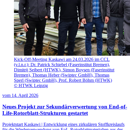
Kick-Off-Meeting Kaskawi am 24.03.2026 im CCL
(v.l.n.r.): Dr. Patrick Schiebel (Faserinstitut Bremen),
Dimitrij Seibert (HTWK), Simon Boysen (Faserinstitut
Bremen), Thomas Heber (Swiptec GmbH), Thomas
Sperl (Swiptec GmbH), Prof. Robert Böhm (HTWK)
© HTWK Leipzig
vom
14. April 2026
Neues Projekt zur Sekundärverwertung von End-of-
Life-Rotorblatt-Strukturen gestartet
Projektstart Kaskawi | Entwicklung eines zirkulären Stoffkreislaufs
für die Wiederverwendung von EoL-Rotorblattmaterialien aus der