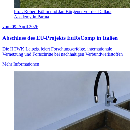
Prof. Robert Böhm und Jan Bürgener vor der Dallara
Academy in Parma
vom
09. April 2026
Abschluss des EU-Projekts EuReComp in Italien
Die HTWK Leipzig feiert Forschungserfolge, internationale
Vernetzung und Fortschritte bei nachhaltigen Verbundwerkstoffen
Mehr Informationen