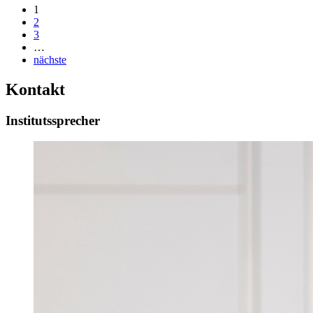
1
2
3
…
nächste
Kontakt
Institutssprecher