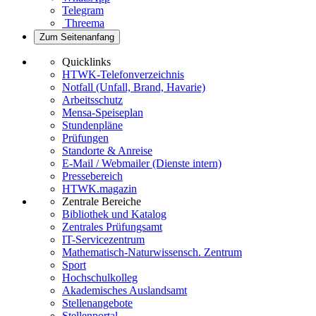
Telegram
Threema
Zum Seitenanfang
Quicklinks
HTWK-Telefonverzeichnis
Notfall (Unfall, Brand, Havarie)
Arbeitsschutz
Mensa-Speiseplan
Stundenpläne
Prüfungen
Standorte & Anreise
E-Mail / Webmailer (Dienste intern)
Pressebereich
HTWK.magazin
Zentrale Bereiche
Bibliothek und Katalog
Zentrales Prüfungsamt
IT-Servicezentrum
Mathematisch-Naturwissensch. Zentrum
Sport
Hochschulkolleg
Akademisches Auslandsamt
Stellenangebote
Stellenportal