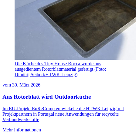
Die Küche des Tiny House Rocca wurde aus
ausgedientem Rotorblattmaterial gefertigt (Foto:
Dimitrij Seibert/HTWK Leipzig)
vom
30. März 2026
Aus Rotorblatt wird Outdoorküche
Im EU-Projekt EuReComp entwickelte die HTWK Leipzig mit
Projektpartnern in Portugal neue Anwendungen für recycelte
Verbundwerkstoffe
Mehr Informationen