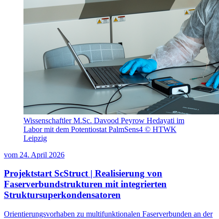
Wissenschaftler M.Sc. Davood Peyrow Hedayati im
Labor mit dem Potentiostat PalmSens4 © HTWK
Leipzig
vom
24. April 2026
Projektstart ScStruct | Realisierung von
Faserverbundstrukturen mit integrierten
Struktursuperkondensatoren
Orientierungsvorhaben zu multifunktionalen Faserverbunden an der