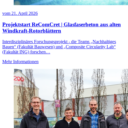
vom
21. April 2026
Projektstart ReComCret | Glasfaserbeton aus alten
Windkraft-Rotorblättern
Interdisziplinäres Forschungsprojekt - die Teams „Nachhaltiges
Bauen“ (Fakultät Bauwesen) und „Composite Circularity Lab“
(Fakultät ING) forschen…
Mehr Informationen