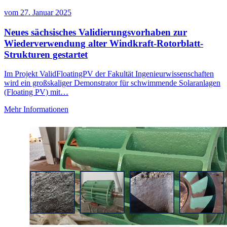
vom
27. Januar 2025
Neues sächsisches Validierungsvorhaben zur
Wiederverwendung alter Windkraft-Rotorblatt-
Strukturen gestartet
Im Projekt ValidFloatingPV der Fakultät Ingenieurwissenschaften
wird ein großskaliger Demonstrator für schwimmende Solaranlagen
(Floating PV) mit…
Mehr Informationen