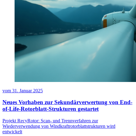
vom
31. Januar 2025
Neues Vorhaben zur Sekundärverwertung von End-
of-Life-Rotorblatt-Strukturen gestartet
Projekt RecyRotor: Scan- und Trennverfahren zur
Wiederverwendung von Windkraftrotorblattstrukturen wird
entwickelt