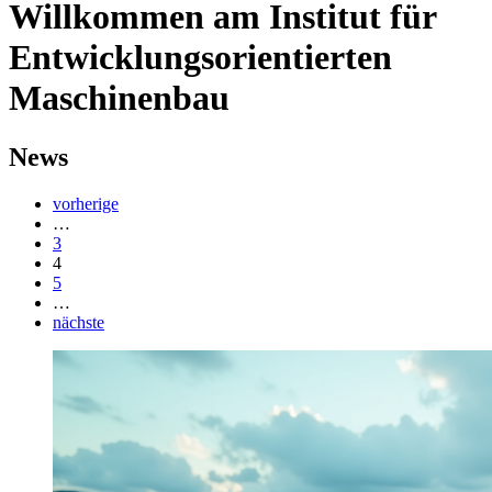
Willkommen am Institut für
Entwicklungsorientierten
Maschinenbau
News
vorherige
…
3
4
5
…
nächste