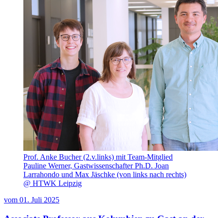
Prof. Anke Bucher (2.v.links) mit Team-Mitglied
Pauline Werner, Gastwissenschafter Ph.D. Joan
Larrahondo und Max Jäschke (von links nach rechts)
@ HTWK Leipzig
vom
01. Juli 2025