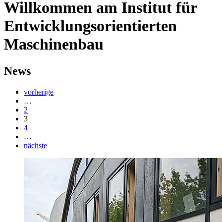
Willkommen am Institut für
Entwicklungsorientierten
Maschinenbau
News
vorherige
…
2
3
4
…
nächste