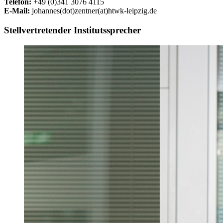
Telefon:
+49 (0)341 3076 4115
E-Mail:
johannes(dot)zentner(at)htwk-leipzig.de
Stellvertretender Institutssprecher