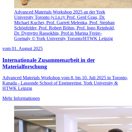
Advanced Materials Workshop 2025 an der York
University Toronto (v.l.n.r): Prof. Gerd Grau, Dr.
Michael Kucher, Prof. Garrett Melenka, Prof. Stephan
Schönfelder, Prof. Robert Böhm, Prof. Ingo Reinhold,
Dr. Dymytro Rassokhin, Prof.in Marina Freire-
Gormaly © York University Toronto/HTWK Leipzig
vom
01. August 2025
Internationale Zusammenarbeit in der
Materialforschung
Advanced Materials Workshop vom 8. bis 10. Juli 2025 in Toronto,
Kanada - Lassonde School of Engineering, York University &
HTWK Leipzig
Mehr Informationen