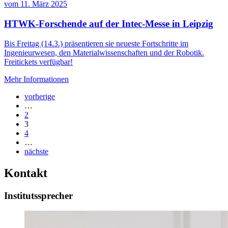
vom
11. März 2025
HTWK-Forschende auf der Intec-Messe in Leipzig
Bis Freitag (14.3.) präsentieren sie neueste Fortschritte im
Ingenieurwesen, den Materialwissenschaften und der Robotik.
Freitickets verfügbar!
Mehr Informationen
vorherige
…
2
3
4
…
nächste
Kontakt
Institutssprecher