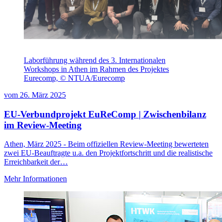
Laborführung während des 3. Internationalen
Workshops in Athen im Rahmen des Projektes
Eurecomp, © NTUA/Eurecomp
vom
26. März 2025
EU-Verbundprojekt EuReComp | Zwischenbilanz
im Review-Meeting
Athen, März 2025 - Beim offiziellen Review-Meeting bewerteten
zwei EU-Beauftragte u.a. den Projektfortschritt und die realistische
Erreichbarkeit der…
Mehr Informationen