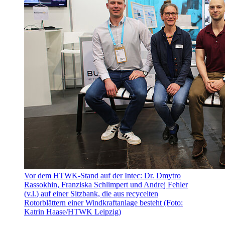
Vor dem HTWK-Stand auf der Intec: Dr. Dmytro
Rassokhin, Franziska Schlimpert und Andrej Fehler
(v.l.) auf einer Sitzbank, die aus recycelten
Rotorblättern einer Windkraftanlage besteht (Foto:
Katrin Haase/HTWK Leipzig)