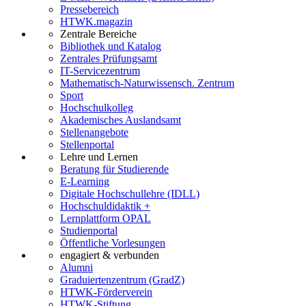
Pressebereich
HTWK.magazin
Zentrale Bereiche
Bibliothek und Katalog
Zentrales Prüfungsamt
IT-Servicezentrum
Mathematisch-Naturwissensch. Zentrum
Sport
Hochschulkolleg
Akademisches Auslandsamt
Stellenangebote
Stellenportal
Lehre und Lernen
Beratung für Studierende
E-Learning
Digitale Hochschullehre (IDLL)
Hochschuldidaktik +
Lernplattform OPAL
Studienportal
Öffentliche Vorlesungen
engagiert & verbunden
Alumni
Graduiertenzentrum (GradZ)
HTWK-Förderverein
HTWK-Stiftung