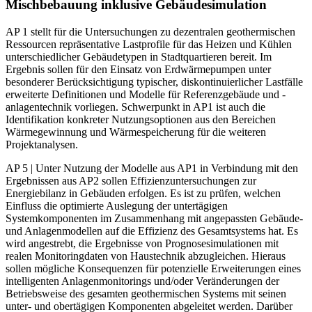
Mischbebauung inklusive Gebäudesimulation
AP 1 stellt für die Untersuchungen zu dezentralen geothermischen
Ressourcen repräsentative Lastprofile für das Heizen und Kühlen
unterschiedlicher Gebäudetypen in Stadtquartieren bereit. Im
Ergebnis sollen für den Einsatz von Erdwärmepumpen unter
besonderer Berücksichtigung typischer, diskontinuierlicher Lastfälle
erweiterte Definitionen und Modelle für Referenzgebäude und -
anlagentechnik vorliegen. Schwerpunkt in AP1 ist auch die
Identifikation konkreter Nutzungsoptionen aus den Bereichen
Wärmegewinnung und Wärmespeicherung für die weiteren
Projektanalysen.
AP 5 | Unter Nutzung der Modelle aus AP1 in Verbindung mit den
Ergebnissen aus AP2 sollen Effizienzuntersuchungen zur
Energiebilanz in Gebäuden erfolgen. Es ist zu prüfen, welchen
Einfluss die optimierte Auslegung der untertägigen
Systemkomponenten im Zusammenhang mit angepassten Gebäude-
und Anlagenmodellen auf die Effizienz des Gesamtsystems hat. Es
wird angestrebt, die Ergebnisse von Prognosesimulationen mit
realen Monitoringdaten von Haustechnik abzugleichen. Hieraus
sollen mögliche Konsequenzen für potenzielle Erweiterungen eines
intelligenten Anlagenmonitorings und/oder Veränderungen der
Betriebsweise des gesamten geothermischen Systems mit seinen
unter- und obertägigen Komponenten abgeleitet werden. Darüber