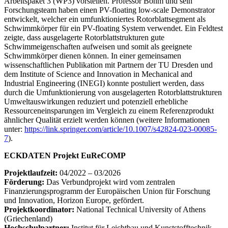
Arbeitspaket 3 (WP3) vorstellen. Professor Böhm und sein
Forschungsteam haben einen PV-floating low-scale Demonstrator
entwickelt, welcher ein umfunktioniertes Rotorblattsegment als
Schwimmkörper für ein PV-floating System verwendet. Ein Feldtest
zeigte, dass ausgelagerte Rotorblattstrukturen gute
Schwimmeigenschaften aufweisen und somit als geeignete
Schwimmkörper dienen können. In einer gemeinsamen
wissenschaftlichen Publikation mit Partnern der TU Dresden und
dem Institute of Science and Innovation in Mechanical and
Industrial Engineering (INEGI) konnte postuliert werden, dass
durch die Umfunktionierung von ausgelagerten Rotorblattstrukturen
Umweltauswirkungen reduziert und potenziell erhebliche
Ressourceneinsparungen im Vergleich zu einem Referenzprodukt
ähnlicher Qualität erzielt werden können (weitere Informationen
unter:
https://link.springer.com/article/10.1007/s42824-023-00085-
7
).
ECKDATEN Projekt EuReCOMP
Projektlaufzeit:
04/2022 – 03/2026
Förderung:
Das Verbundprojekt wird vom zentralen
Finanzierungsprogramm der Europäischen Union für Forschung
und Innovation, Horizon Europe, gefördert.
Projektkoordinator:
National Technical University of Athens
(Griechenland)
Hochschulpartner:
Institut für Leichtbau und Kunststofftechnik