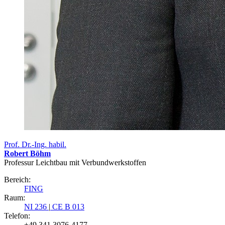
Prof. Dr.-Ing. habil.
Robert Böhm
Professur Leichtbau mit Verbundwerkstoffen
Bereich:
FING
Raum:
NI 236
|
CE B 013
Telefon:
+49 341 3076-4177