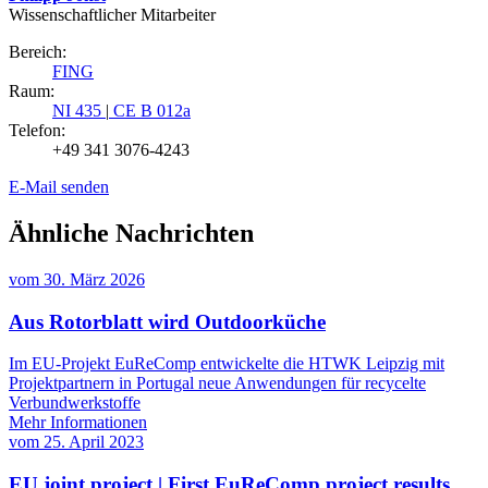
Wissenschaftlicher Mitarbeiter
Bereich:
FING
Raum:
NI 435
|
CE B 012a
Telefon:
+49 341 3076-4243
E-Mail senden
Ähnliche Nachrichten
vom
30. März 2026
Aus Rotorblatt wird Outdoorküche
Im EU-Projekt EuReComp entwickelte die HTWK Leipzig mit
Projektpartnern in Portugal neue Anwendungen für recycelte
Verbundwerkstoffe
Mehr Informationen
vom
25. April 2023
EU joint project | First EuReComp project results