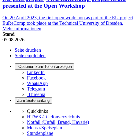
presented at the Open Workshop
On 20 April 2023, the first open workshop as part of the EU project
EuReComp took place at the Technical University of Dresden.
Mehr Informationen
Stand
05.08.2026
Seite drucken
Seite empfehlen
Optionen zum Teilen anzeigen
LinkedIn
Facebook
WhatsApp
Telegram
Threema
Zum Seitenanfang
Quicklinks
HTWK-Telefonverzeichnis
Notfall (Unfall, Brand, Havarie)
Mensa-Speiseplan
Stundenpläne