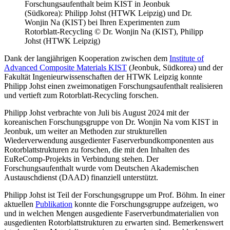
Forschungsaufenthalt beim KIST in Jeonbuk
(Südkorea): Philipp Johst (HTWK Leipzig) und Dr.
Wonjin Na (KIST) bei Ihren Experimenten zum
Rotorblatt-Recycling © Dr. Wonjin Na (KIST), Philipp
Johst (HTWK Leipzig)
Dank der langjährigen Kooperation zwischen dem
Institute of
Advanced Composite Materials KIST
(Jeonbuk, Südkorea) und der
Fakultät Ingenieurwissenschaften der HTWK Leipzig konnte
Philipp Johst einen zweimonatigen Forschungsaufenthalt realisieren
und vertieft zum Rotorblatt-Recycling forschen.
Philipp Johst verbrachte von Juli bis August 2024 mit der
koreanischen Forschungsgruppe von Dr. Wonjin Na vom KIST in
Jeonbuk, um weiter an Methoden zur strukturellen
Wiederverwendung ausgedienter Faserverbundkomponenten aus
Rotorblattstrukturen zu forschen, die mit den Inhalten des
EuReComp-Projekts in Verbindung stehen. Der
Forschungsaufenthalt wurde vom Deutschen Akademischen
Austauschdienst (DAAD) finanziell unterstützt.
Philipp Johst ist Teil der Forschungsgruppe um Prof. Böhm. In einer
aktuellen
Publikation
konnte die Forschungsgruppe aufzeigen, wo
und in welchen Mengen ausgediente Faserverbundmaterialien von
ausgedienten Rotorblattstrukturen zu erwarten sind. Bemerkenswert