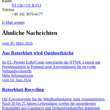
Raum:
NI 236
|
CE B 013
Telefon:
+49 341 3076-4177
E-Mail senden
Ähnliche Nachrichten
vom
30. März 2026
Aus Rotorblatt wird Outdoorküche
Im EU-Projekt EuReComp entwickelte die HTWK Leipzig mit
Projektpartnern in Portugal neue Anwendungen für recycelte
Verbundwerkstoffe
Mehr Informationen
vom
10. Juni 2024
Rotorblatt-Recycling
Die Energiewende hat die Windkraftindustrie stark vorangetrieben.
Nach 20 bis 25 Jahren Lebensdauer werfen die ausgedienten
Rotorblätter aus Glasfasern und Verbundwerkstoffen dringende