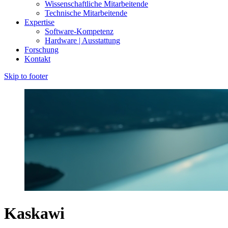
Wissenschaftliche Mitarbeitende
Technische Mitarbeitende
Expertise
Software-Kompetenz
Hardware | Ausstattung
Forschung
Kontakt
Skip to footer
Kaskawi