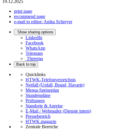
19.12.2025
print page
recommend page
e-mail to editor: Anika Schreyer
Show sharing options
LinkedIn
Facebook
WhatsApp
Telegram
Threema
Back to top
Quicklinks
HTWK-Telefonverzeichnis
Notfall (Unfall, Brand, Havarie)
Mensa-Speiseplan
Stundenpläne
Prüfungen
Standorte & Anreise
E-Mail / Webmailer (Dienste intern)
Pressebereich
HTWK.magazin
Zentrale Bereiche