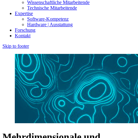
Wissenschaftliche Mitarbeitende
Technische Mitarbeitende
Expertise
Software-Kompetenz
Hardware | Ausstattung
Forschung
Kontakt
Skip to footer
Mehrdimensionale und