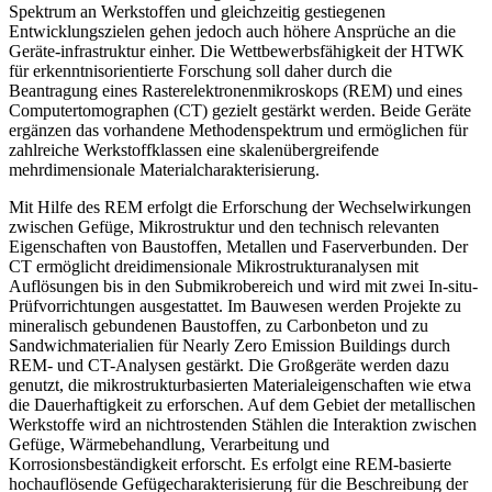
Spektrum an Werkstoffen und gleichzeitig gestiegenen
Entwicklungszielen gehen jedoch auch höhere Ansprüche an die
Geräte-infrastruktur einher. Die Wettbewerbsfähigkeit der HTWK
für erkenntnisorientierte Forschung soll daher durch die
Beantragung eines Rasterelektronenmikroskops (REM) und eines
Computertomographen (CT) gezielt gestärkt werden. Beide Geräte
ergänzen das vorhandene Methodenspektrum und ermöglichen für
zahlreiche Werkstoffklassen eine skalenübergreifende
mehrdimensionale Materialcharakterisierung.
Mit Hilfe des REM erfolgt die Erforschung der Wechselwirkungen
zwischen Gefüge, Mikrostruktur und den technisch relevanten
Eigenschaften von Baustoffen, Metallen und Faserverbunden. Der
CT ermöglicht dreidimensionale Mikrostrukturanalysen mit
Auflösungen bis in den Submikrobereich und wird mit zwei In-situ-
Prüfvorrichtungen ausgestattet. Im Bauwesen werden Projekte zu
mineralisch gebundenen Baustoffen, zu Carbonbeton und zu
Sandwichmaterialien für Nearly Zero Emission Buildings durch
REM- und CT-Analysen gestärkt. Die Großgeräte werden dazu
genutzt, die mikrostrukturbasierten Materialeigenschaften wie etwa
die Dauerhaftigkeit zu erforschen. Auf dem Gebiet der metallischen
Werkstoffe wird an nichtrostenden Stählen die Interaktion zwischen
Gefüge, Wärmebehandlung, Verarbeitung und
Korrosionsbeständigkeit erforscht. Es erfolgt eine REM-basierte
hochauflösende Gefügecharakterisierung für die Beschreibung der